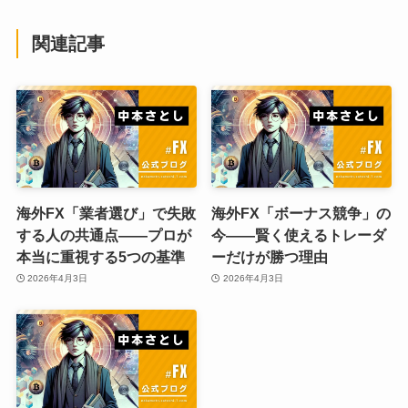
関連記事
海外FX「業者選び」で失敗
海外FX「ボーナス競争」の
する人の共通点——プロが
今——賢く使えるトレーダ
本当に重視する5つの基準
ーだけが勝つ理由
2026年4月3日
2026年4月3日